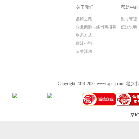
关于我们
帮助中心
品牌之路
账号管理
企业团购与经销商招募
配送说明
联系方式
廉洁小狗
公益活动
Copyright 2014-2025,www.xgdq.co
京IC