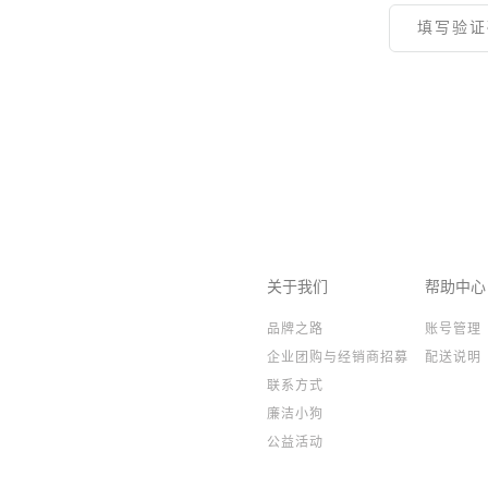
关于我们
帮助中心
品牌之路
账号管理
企业团购与经销商招募
配送说明
联系方式
廉洁小狗
公益活动