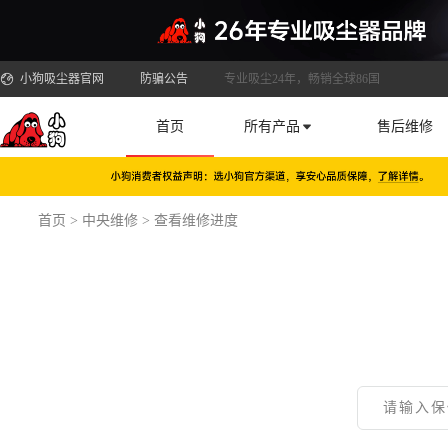
小狗吸尘器官网
防骗公告
专业吸尘24年，畅销全球86国
首页
所有产品
售后维修
首页 > 中央维修 > 查看维修进度