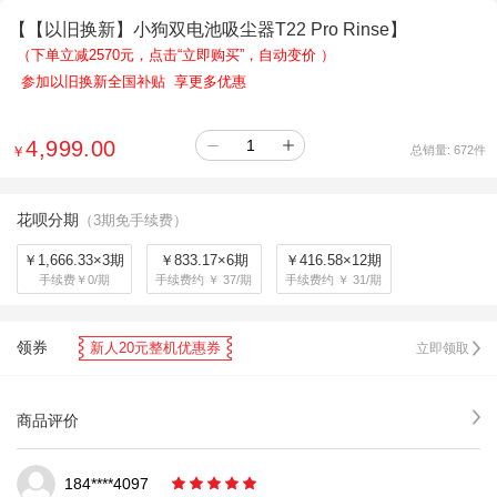
【【以旧换新】小狗双电池吸尘器T22 Pro Rinse】
（下单立减2570元，点击“立即购买”，自动变价
）
参加以旧换新全国补贴 享更多优惠
4,999.00
￥
总销量:
672
件
花呗分期
（3期免手续费）
￥1,666.33×3期
￥833.17×6期
￥416.58×12期
手续费￥0/期
手续费约 ￥ 37/期
手续费约 ￥ 31/期
领券
新人20元整机优惠券
立即领取
商品评价
184****4097