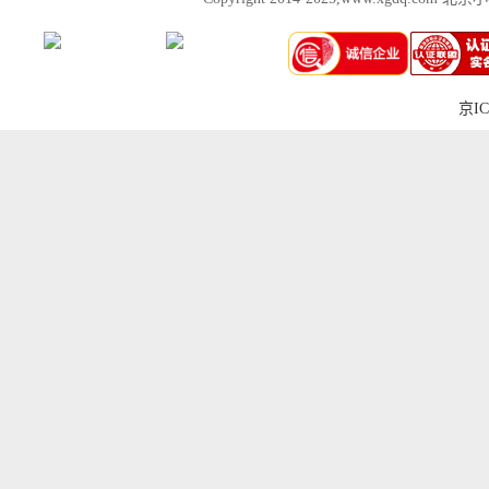
京IC
上一张