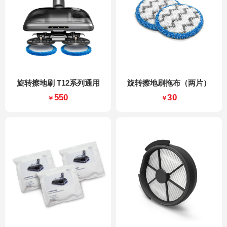
旋转擦地刷 T12系列通用
旋转擦地刷拖布（两片）
550
30
￥
￥