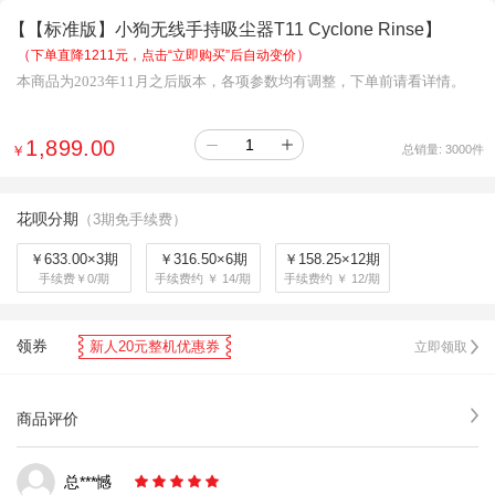
【【标准版】小狗无线手持吸尘器T11 Cyclone Rinse】
（
）
下单直降1211元，点击“立即购买”后自动变价
本商品为2023年11月之后版本，各项参数均有调整，下单前请看详情。
1,899.00
￥
总销量:
3000
件
花呗分期
（3期免手续费）
￥633.00×3期
￥316.50×6期
￥158.25×12期
手续费￥0/期
手续费约 ￥ 14/期
手续费约 ￥ 12/期
领券
新人20元整机优惠券
立即领取
商品评价
总***憾