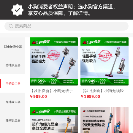
双电池吸尘器
擦地吸尘器
手持吸尘器
【以旧换新】小狗无线手持吸尘器T11 Pure -灰
【以旧换新】小狗无线轻量吸尘器T21 Pure
￥999.00
￥1999.00
拖地吸尘器
除螨吸尘器