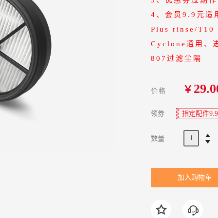
4、会员9.9元
Plus
rinse/T1
Cyclone通用、
807过滤尘隔
29.0
￥
价格
领券
指定配件9.
数量
加入购物车