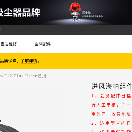
国
售后维修
全网配件
T12 Plus Rinse通用
进风海帕组件 T1
1、会员配件日福
行人工审核，同一
定为同一收货地址
2、
适用型号内任
3、优惠券过期