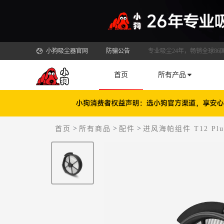
小狗吸尘器官网
防骗公告
专业吸尘24年，畅销全球86
首页
所有产品
>
>
>
首页
所有商品
配件
进风海帕组件 T12 Plus/