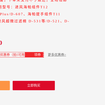
适用型号：进风海帕组件T12
0 Plus/D-607、海帕提手组件T11
进风超微过滤棉 D-531等/D-521、D-
0
9优惠券（拍1可用）
领券
更多优惠券>
立即购买