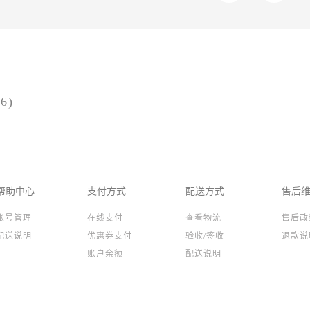
6)
帮助中心
支付方式
配送方式
售后
账号管理
在线支付
查看物流
售后政
配送说明
优惠券支付
验收/签收
退款说
账户余额
配送说明