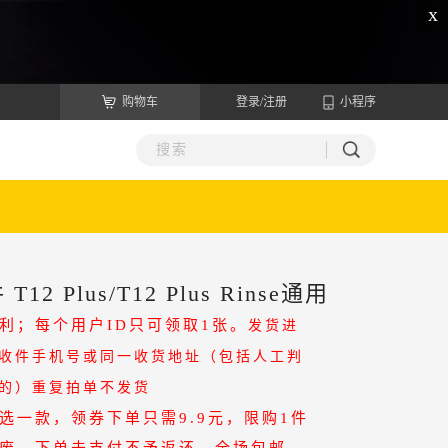
x
购物车
登录/注册
小程序
2 Plus/T12 Plus Rinse通用
利；每个用户ID只可领取1张。
发货进
收件手机号或同一收货地址（包括人工判
的）重复拍单不发货
选一款，
领券下单只需9.9元，限购1件
作废，下单未支付不予返还，全场包邮