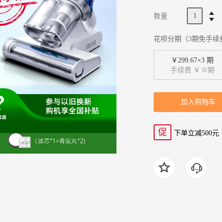
数量
花呗分期（3期免手续
￥299.67×3 期
手续费 ￥ 0/期
加入购物车
促
下单立减500元