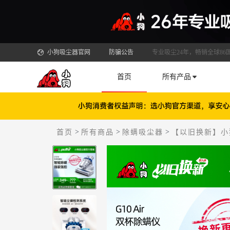
小狗吸尘器官网
防骗公告
专业吸尘24年，畅销全球86
首页
所有产品
>
>
>
首页
所有商品
除螨吸尘器
【以旧换新】小狗