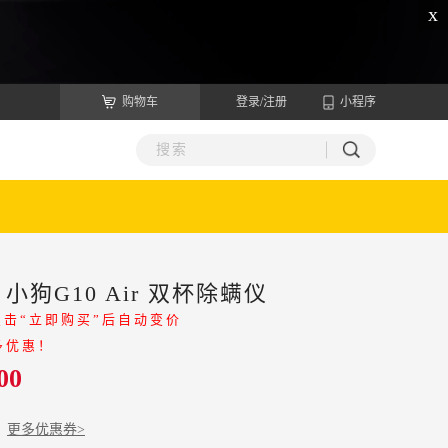
x
购物车
登录/注册
小程序
狗G10 Air 双杯除螨仪
点击“立即购买”后自动变价
多优惠！
00
更多优惠券>