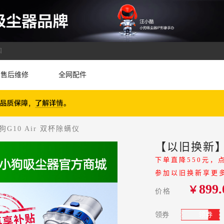
国
售后维修
全网配件
G10 Air 双杯除螨仪
【以旧换新】小
下单直降550元，
参加以旧换新享更
899.
￥
价格
领券
领券