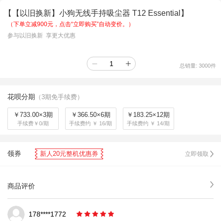
【【以旧换新】小狗无线手持吸尘器 T12 Essential】
（下单立减900元，点击“立即购买”自动变价。）
参与以旧换新 享更大优惠
总销量:
3000
件
花呗分期
（3期免手续费）
￥733.00×3期
￥366.50×6期
￥183.25×12期
手续费￥0/期
手续费约 ￥ 16/期
手续费约 ￥ 14/期
领券
新人20元整机优惠券
立即领取
商品评价
178****1772