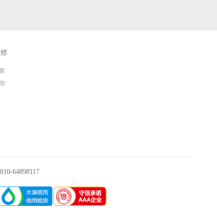
维修
策
明
0-64898117