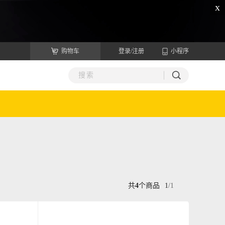
x
购物车
登录/注册
小程序
共
4
个商品
1
/
1