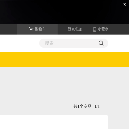
x
购物车
登录/注册
小程序
共
1
个商品
1
/
1