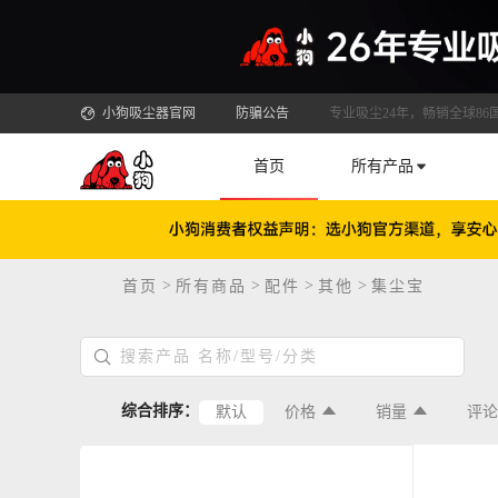
小狗吸尘器官网
防骗公告
专业吸尘24年，畅销全球86
首页
所有产品
>
>
>
>
首页
所有商品
配件
其他
集尘宝
综合排序：
默认
价格
销量
评