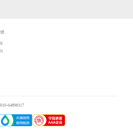
维修
策
明
0-64898117