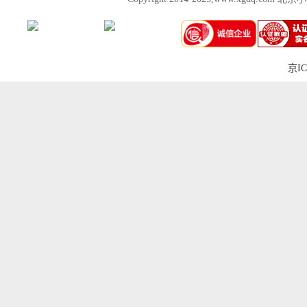
京IC
上一张