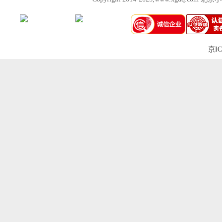
京IC
上一张