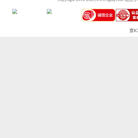
京IC
上一张