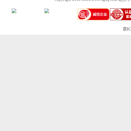
京IC
上一张