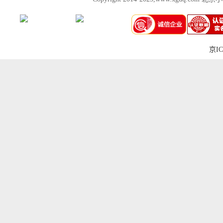
京IC
上一张