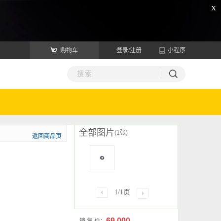
x
购物车
登录/注册
小程序
全部图片
(1张)
返回商品页
1/1页
69.000
销 售 价：