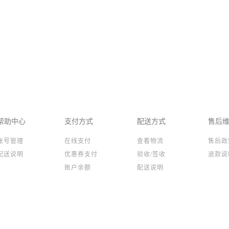
帮助中心
支付方式
配送方式
售后
账号管理
在线支付
查看物流
售后政
配送说明
优惠券支付
验收/签收
退款说
账户余额
配送说明