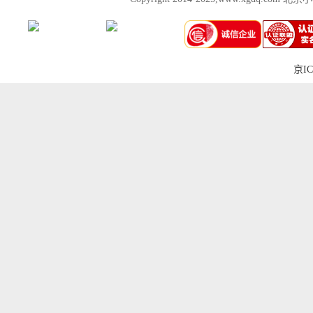
京IC
上一张