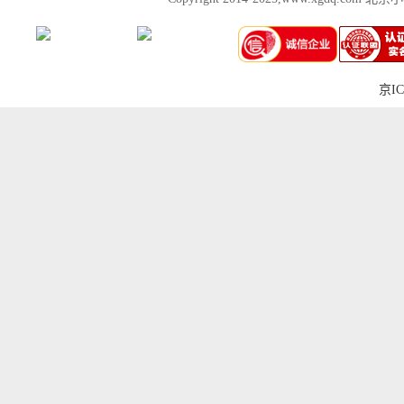
京IC
上一张