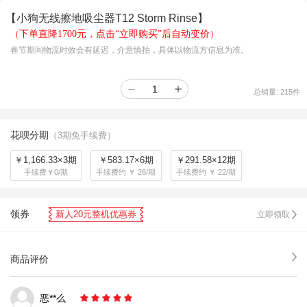
【小狗无线擦地吸尘器T12 Storm Rinse】
（
下单直降1700元，点击“立即购买”后自动变价
）
春节期间物流时效会有延迟，介意慎拍，具体以物流方信息为准。
总销量:
215
件
花呗分期
（3期免手续费）
￥1,166.33×3期
￥583.17×6期
￥291.58×12期
手续费￥0/期
手续费约 ￥ 26/期
手续费约 ￥ 22/期
领券
新人20元整机优惠券
立即领取
商品评价
恶**么