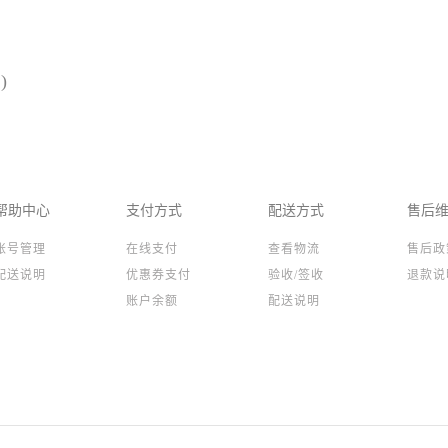
)
帮助中心
支付方式
配送方式
售后
账号管理
在线支付
查看物流
售后政
配送说明
优惠券支付
验收/签收
退款说
账户余额
配送说明