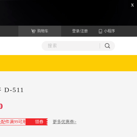
x
购物车
登录/注册
小程序
D-511
0
元配件满99可用
领券
更多优惠券>