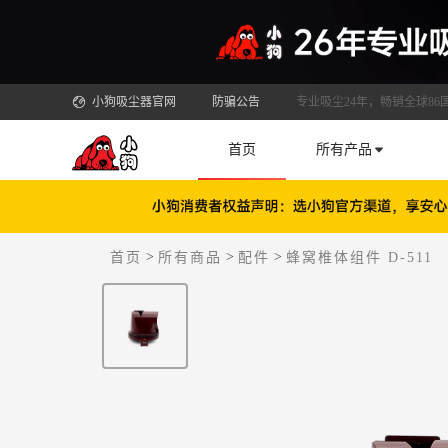
小狗吸尘器官网
防骗公告
专业吸尘24年，畅销全球86
首页
所有产品
>
>
>
首页
所有商品
配件
蜂窝椎体组件 D-511