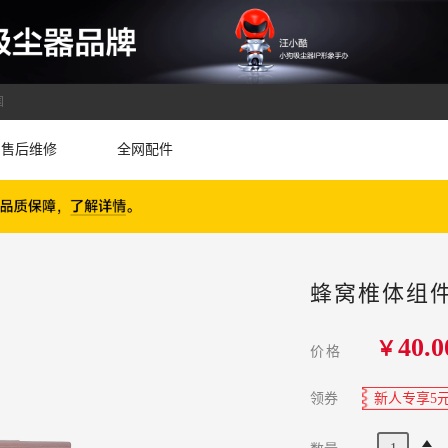
国
售后维修
全网配件
蜂窝椎体组件 
40.0
￥
价格
领券
新人专享5