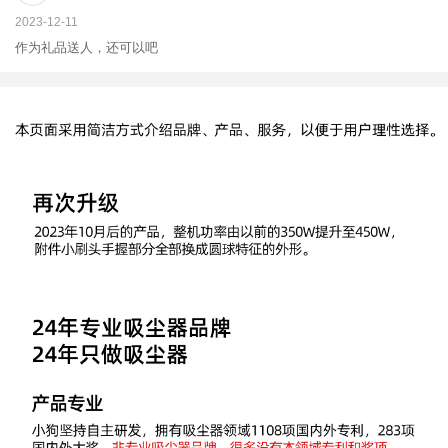
2023-12-11
作为礼品送人，还可以吧