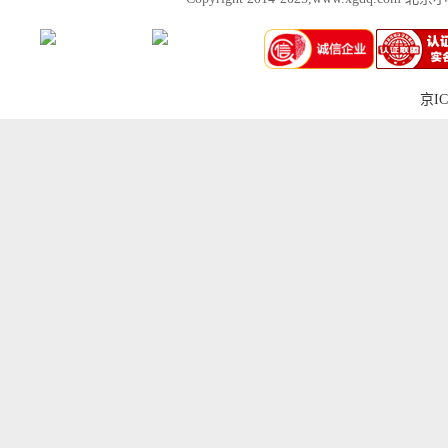
京IC
上一张