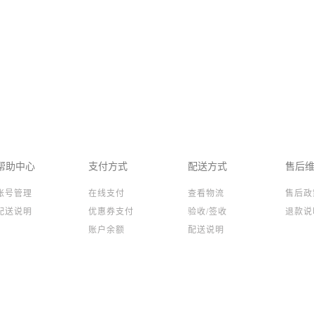
帮助中心
支付方式
配送方式
售后
账号管理
在线支付
查看物流
售后政
配送说明
优惠券支付
验收/签收
退款说
账户余额
配送说明