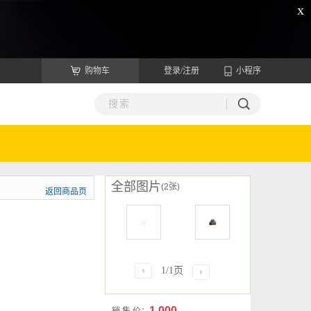
x
购物车
登录/注册
小程序
全部图片
(2张)
返回商品页
1/1页
1.000
销 售 价：