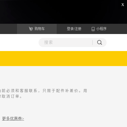
x
购物车
登录/注册
小程序
拍前必须和客服联系，只限于配件补差价。用
律取消订单。
更多优惠券>