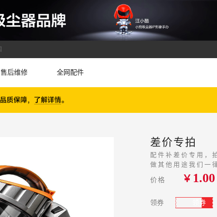
国
售后维修
全网配件
差价专拍
配件补差价专用，
做其他用途我们一
1.00
￥
价格
领券
领券