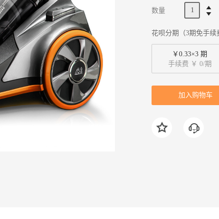
数量
花呗分期（3期免手续
￥0.33×3 期
手续费 ￥ 0/期
加入购物车