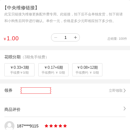
【中央维修链接】
此宝贝链接为维修更换配件费专用。此链接，拍下后不会单独发货，拍下前请
和小狗售后同学进行确认。单价一元，价格是多少元即相应拍下多少份。
1.00
￥
总销量:
100
件
花呗分期
（3期免手续费）
￥0.33×3期
￥0.17×6期
￥0.08×12期
手续费￥0/期
手续费约 ￥ 0/期
手续费约 ￥ 0/期
领券
立即领取
商品评价
187****9115