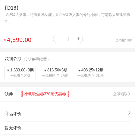
【D18】
A级吸入效率，特有吹风功能，采用A级吸入率的专利地刷，可清除大量建筑粉
尘。
4,899.00
￥
总销量:
0
件
花呗分期
（3期免手续费）
￥1,633.00×3期
￥816.50×6期
￥408.25×12期
手续费￥0/期
手续费约 ￥ 37/期
手续费约 ￥ 31/期
领券
小狗吸尘器370元优惠券
立即领取
商品评价
暂无评价