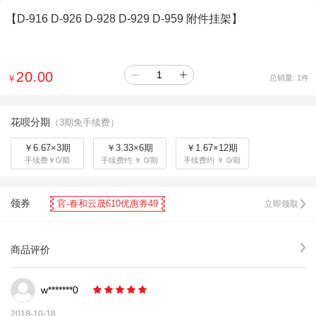
【D-916 D-926 D-928 D-929 D-959 附件挂架】
20.00
￥
总销量:
1
件
花呗分期
（3期免手续费）
￥6.67×3期
￥3.33×6期
￥1.67×12期
手续费￥0/期
手续费约 ￥ 0/期
手续费约 ￥ 0/期
领券
官-春和云晟610优惠券49
立即领取
商品评价
w*******0
2018-10-18