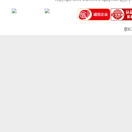
京IC
上一张