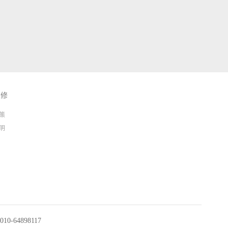
维修
策
明
0-64898117