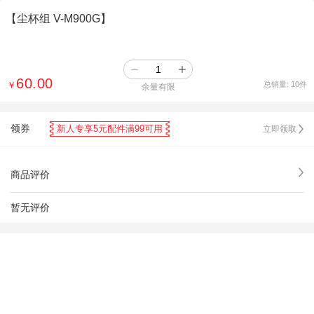
【尘杯组 V-M900G】
60.00
￥
总销量:
10
件
余量有限
领券
新人专享5元配件满99可用
立即领取
商品评价
暂无评价