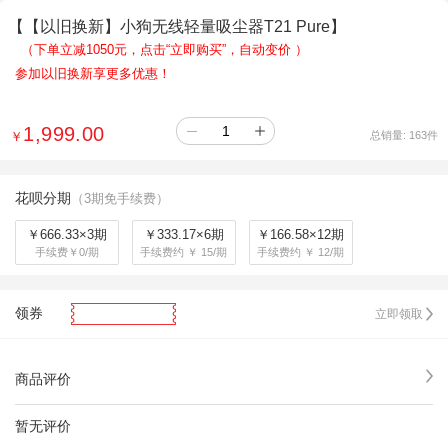
【【以旧换新】小狗无线轻量吸尘器T21 Pure】
（下单立减1050元，点击“立即购买”，自动变价
）
参加以旧换新享更多优惠！
1,999.00
￥
总销量:
163
件
花呗分期
（3期免手续费）
￥666.33×3期
￥333.17×6期
￥166.58×12期
手续费￥0/期
手续费约 ￥ 15/期
手续费约 ￥ 12/期
领券
立即领取
商品评价
暂无评价