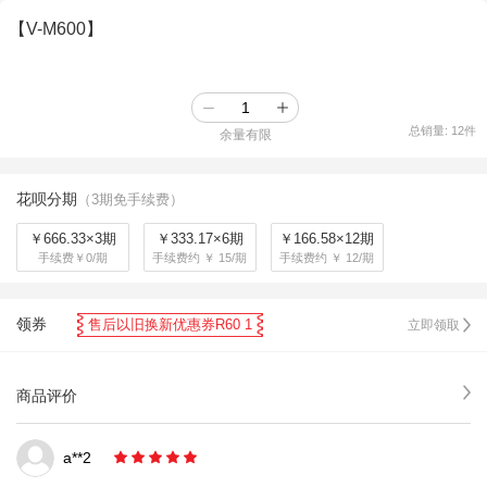
【V-M600】
总销量:
12
件
余量有限
花呗分期
（3期免手续费）
￥666.33×3期
￥333.17×6期
￥166.58×12期
手续费￥0/期
手续费约 ￥ 15/期
手续费约 ￥ 12/期
领券
售后以旧换新优惠券R60 1
立即领取
商品评价
a**2