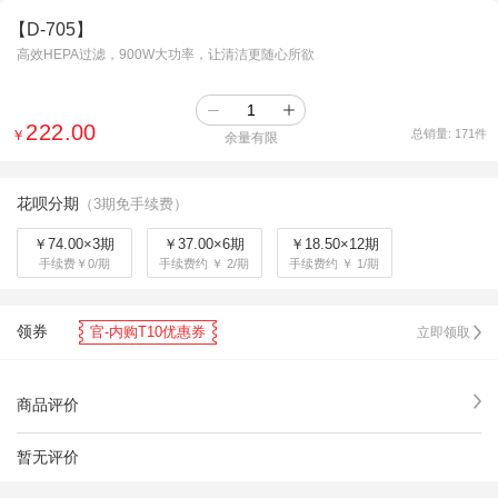
【D-705】
高效HEPA过滤，900W大功率，让清洁更随心所欲
222.00
￥
总销量:
171
件
余量有限
花呗分期
（3期免手续费）
￥74.00×3期
￥37.00×6期
￥18.50×12期
手续费￥0/期
手续费约 ￥ 2/期
手续费约 ￥ 1/期
领券
官-内购T10优惠券
立即领取
商品评价
暂无评价