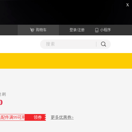
x
购物车
登录/注册
小程序
地刷
0
元配件满99可用
领券
更多优惠券>