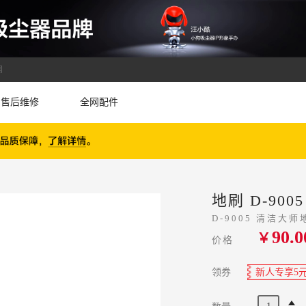
国
售后维修
全网配件
地刷 D-9005
D-9005 清洁大师
90.0
￥
价格
领券
新人专享5