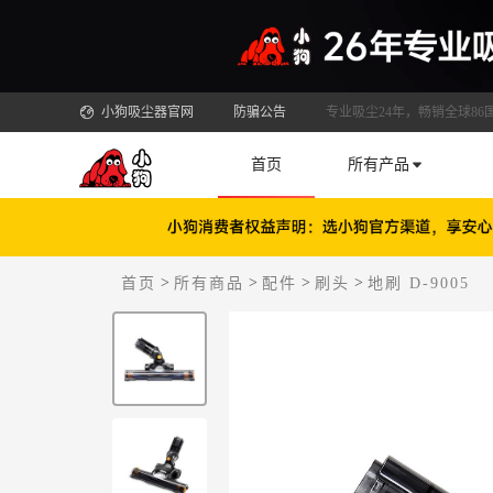
小狗吸尘器官网
防骗公告
专业吸尘24年，畅销全球86
首页
所有产品
>
>
>
>
首页
所有商品
配件
刷头
地刷 D-9005