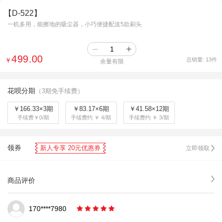
【D-522】
一机多用，能擦地的吸尘器，小巧便捷配送5款刷头
499.00
￥
总销量:
13
件
余量有限
花呗分期
（3期免手续费）
￥166.33×3期
￥83.17×6期
￥41.58×12期
手续费￥0/期
手续费约 ￥ 4/期
手续费约 ￥ 3/期
领券
新人专享 20元优惠券
立即领取
商品评价
170****7980