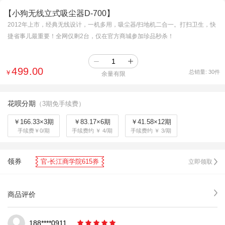
【小狗无线立式吸尘器D-700】
2012年上市，经典无线设计，一机多用，吸尘器/扫地机二合一。打扫卫生，快
捷省事儿最重要！全网仅剩2台，仅在官方商城参加珍品秒杀！
499.00
￥
总销量:
30
件
余量有限
花呗分期
（3期免手续费）
￥166.33×3期
￥83.17×6期
￥41.58×12期
手续费￥0/期
手续费约 ￥ 4/期
手续费约 ￥ 3/期
领券
官-长江商学院615券
立即领取
商品评价
188****0911