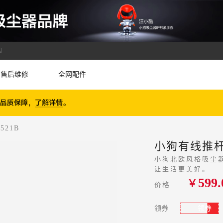
国
售后维修
全网配件
21B
小狗有线推杆
小狗北欧风格吸尘器
让生活更美好。
599.
￥
价格
领券
领券