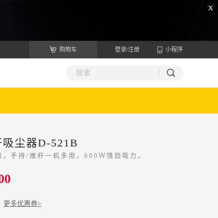
x
购物车
登录/注册
小程序
吸尘器D-521B
，手持/推杆一机多用，600Ｗ强劲吸力，
00
更多优惠券>