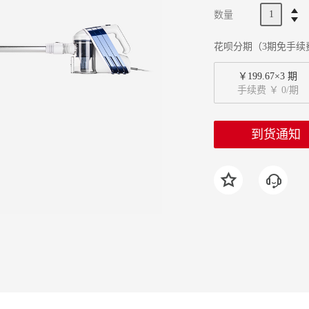
数量
花呗分期（3期免手续
￥199.67×3 期
手续费 ￥ 0/期
到货通知