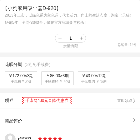
【小狗家用吸尘器D-920】
2013年上市，以绿色系为主色调，代表活力、向上的生活态度，淘宝（天猫）
畅销5年！全网仅剩3台，仅在官方商城参与秒杀！
总销量:
14
件
余量有限
花呗分期
（3期免手续费）
￥172.00×3期
￥86.00×6期
￥43.00×12期
手续费￥0/期
手续费约 ￥ 4/期
手续费约 ￥ 3/期
领券
千库网430元直降优惠券
立即领取
商品评价
r******7