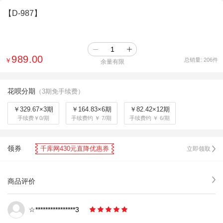
【D-987】
989.00
￥
总销量:
206
件
余量有限
花呗分期
（3期免手续费）
￥329.67×3期
￥164.83×6期
￥82.42×12期
手续费￥0/期
手续费约 ￥ 7/期
手续费约 ￥ 6/期
领券
千库网430元直降优惠券
立即领取
商品评价
☆****************3