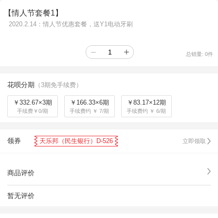
【情人节套餐1】
2020.2.14：情人节优惠套餐，送Y1电动牙刷
总销量:
0
件
花呗分期
（3期免手续费）
￥332.67×3期
￥166.33×6期
￥83.17×12期
手续费￥0/期
手续费约 ￥ 7/期
手续费约 ￥ 6/期
领券
天乐邦（民生银行）D-526
立即领取
商品评价
暂无评价