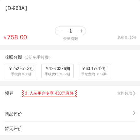
【D-968A】
758.00
￥
总销量:
30
件
余量有限
花呗分期
（3期免手续费）
￥252.67×3期
￥126.33×6期
￥63.17×12期
手续费￥0/期
手续费约 ￥ 6/期
手续费约 ￥ 5/期
领券
红人装用户专享 430元直降
立即领取
商品评价
暂无评价