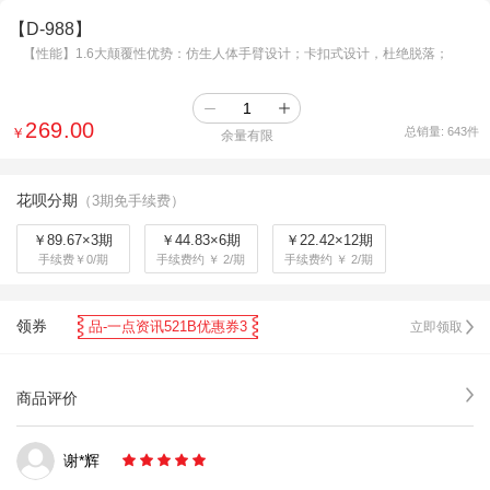
【D-988】
【性能】1.6大颠覆性优势：仿生人体手臂设计；卡扣式设计，杜绝脱落；
269.00
￥
总销量:
643
件
余量有限
花呗分期
（3期免手续费）
￥89.67×3期
￥44.83×6期
￥22.42×12期
手续费￥0/期
手续费约 ￥ 2/期
手续费约 ￥ 2/期
领券
品-一点资讯521B优惠券3
立即领取
商品评价
谢*辉