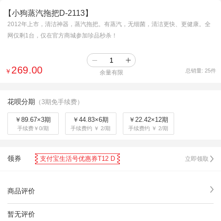
【小狗蒸汽拖把D-2113】
2012年上市，清洁神器，蒸汽拖把。有蒸汽，无细菌，清洁更快、更健康。全
网仅剩1台，仅在官方商城参加珍品秒杀！
269.00
￥
总销量:
25
件
余量有限
花呗分期
（3期免手续费）
￥89.67×3期
￥44.83×6期
￥22.42×12期
手续费￥0/期
手续费约 ￥ 2/期
手续费约 ￥ 2/期
领券
支付宝生活号优惠券T12 D
立即领取
商品评价
暂无评价