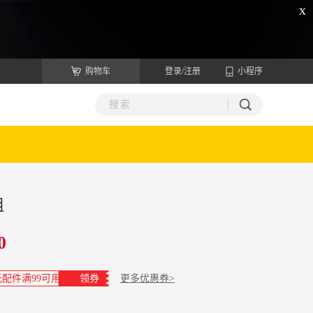
x
购物车
登录/注册
小程序
组
0
元配件满99可用
领券
更多优惠券>