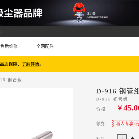
国
售后维修
全网配件
916 钢管组
D-916 钢管
D-916 钢管组
45.0
￥
价格
领券
新人专享5