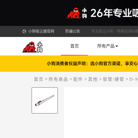
小狗吸尘器官网
防骗公告
专业吸尘24年，畅销全球86
首页
所有产品
>
>
>
>
>
首页
所有商品
配件
其他
软管/硬管
D-