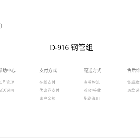
)
D-916 钢管组
帮助中心
支付方式
配送方式
售后
账号管理
在线支付
查看物流
售后政
配送说明
优惠券支付
验收/签收
退款说
账户余额
配送说明