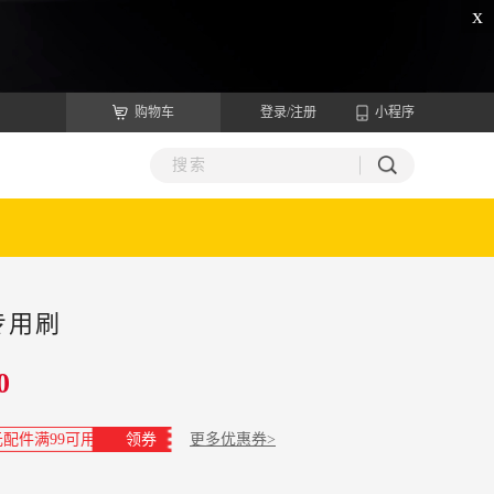
x
购物车
登录/注册
小程序
专用刷
0
元配件满99可用
领券
更多优惠券>