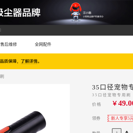
国
售后维修
全网配件
用刷
35口径宠物
35口径宠物专用刷
49.0
￥
价格
领券
新人专享5