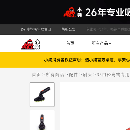
小狗吸尘器官网
防骗公告
专业吸尘24年，畅销全球86
首页
所有产品
>
>
>
>
首页
所有商品
配件
刷头
35口径宠物专