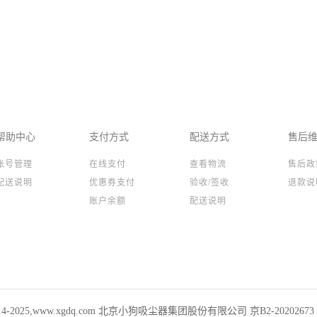
帮助中心
支付方式
配送方式
售后
账号管理
在线支付
查看物流
售后政
配送说明
优惠券支付
验收/签收
退款说
账户余额
配送说明
 2014-2025,www.xgdq.com 北京小狗吸尘器集团股份有限公司 京B2-20202673 01