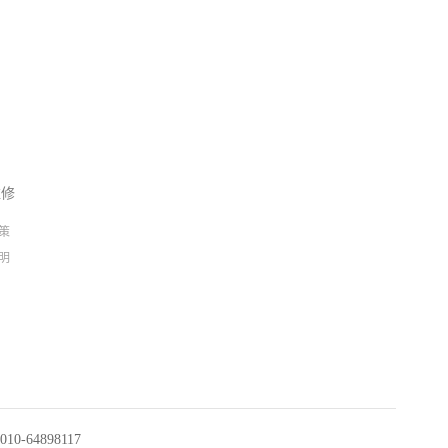
维修
策
明
0-64898117