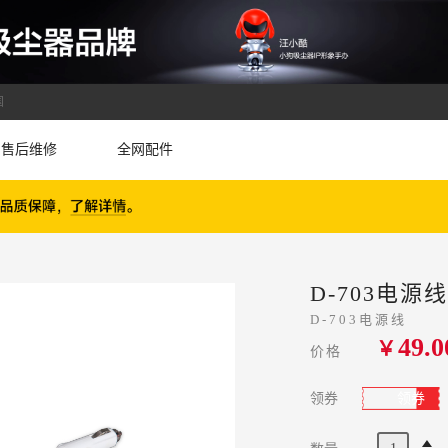
国
售后维修
全网配件
D-703电源线
D-703电源线
49.0
￥
价格
领券
领券