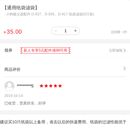
【通用纸袋滤袋】
小狗吸尘器配件 D-937、D-935、D-917 纸袋滤袋(5只装)
35.00
￥
总销量:
1
件
领券
新人专享5元配件满99可用
立即领取
商品评价
**********5
2019-10-14
已收货，货真价实，好评
建议买10只纸袋以上备用，省去以后的快递费用。纸袋的过滤性能优于