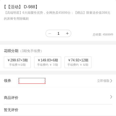
【【活动】 D-988】
【高端明星】6大颠覆性优势，全网热卖45699台；【赠品】限量送价值398元
的床褥专用除螨刷
总销量:
45699
件
花呗分期
（3期免手续费）
￥299.67×3期
￥149.83×6期
￥74.92×12期
手续费￥0/期
手续费约 ￥ 7/期
手续费约 ￥ 6/期
领券
立即领取
商品评价
暂无评价